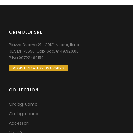
GRIMOLDI SRL
Piazza Duomo 21 - 20121 Milano, Italia
REA MI-75656, Cap. Soc. € 49.920,00
P.Iva 00722480159
ASSISTENZA +39 02.876092
COLLECTION
Orologi uomo
Orologi donna
Accessori
Novità