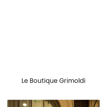
SCOPRI ORA
PORSCHE DESIGN
Orologio Chronograph 1 - All Titanium
Numbered Edition
€
6.516,39
PRENOTABILE
Le Boutique Grimoldi