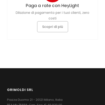
Paga a rate con HeyLight
Dilazione di pagamento per i tuoi clienti, zero
costi
Scopri di più
GRIMOLDI SRL
Piazza Duomo 21 - 20121 Milano, Italia
REA MI-75656, Cap. Soc. € 49.920,00