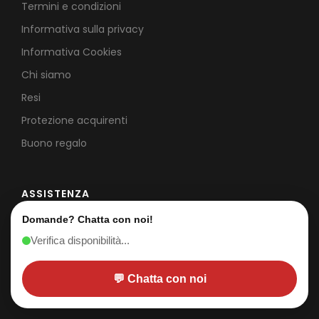
Termini e condizioni
Informativa sulla privacy
Informativa Cookies
Chi siamo
Resi
Protezione acquirenti
Buono regalo
ASSISTENZA
Domande? Chatta con noi!
Centro assistenza
Verifica disponibilità...
Contattaci
Telefono
+39 02.876092
💬 Chatta con noi