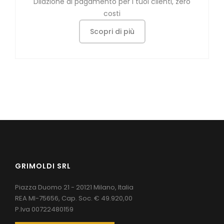
Dilazione di pagamento per i tuoi clienti, zero
costi
Scopri di più
GRIMOLDI SRL
Piazza Duomo 21 - 20121 Milano, Italia
REA MI-75656, Cap. Soc. € 49.920,00
P.Iva 00722480159