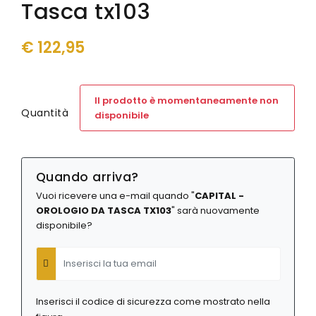
Tasca tx103
Junghans
Junghans
Levrette
Kendall
Maserati
Laco
€
122,95
Maurice Lacroix
Levrette
Mock
Lunar
Mondaine
Marvin 1850
Il prodotto è momentaneamente non
Olivetti
Maserati
Quantità
disponibile
Oris
Maurice Lacroix
Paul Picot
Mock
Philip Watch
Mondaine
Quando arriva?
Philippe Starck
Olivetti
Raymond Weil
Ollech & Wajs
Vuoi ricevere una e-mail quando "
CAPITAL -
Seiko
OROLOGIO DA TASCA TX103
" sarà nuovamente
Oris
disponibile?
Squale
Paul Picot
Tag Heuer
Philip Watch
E-Mail
Unimatic
Philippe Starck
Vabene
Porsche Design
Vulcain
Qlocktwo
Inserisci il codice di sicurezza come mostrato nella
Yema
Raymond Weil