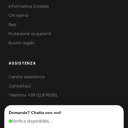
Informativa Cookies
Chi siamo
Resi
Protezione acquirenti
Buono regalo
ASSISTENZA
Centro assistenza
Contattaci
Telefono
+39 02.876092
Domande? Chatta con noi!
Verifica disponibilità...