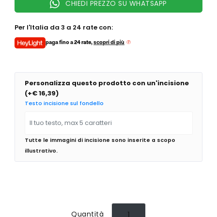
CHIEDI PREZZO SU WHATSAPP
Zrc
Saint Honore
Seiko
I PIÙ VENDUTI
Per l'Italia da 3 a 24 rate con:
Squale
Orologi Michael Kors donna
paga fino a
24 rate
,
scopri di più
Suunto
Orologi Fossil donna
Unimatic
Orologi Casio donna
Vabene
Orologi Armani donna
Vulcain
Personalizza questo prodotto con un'incisione
Orologi Citizen donna
Wolbrook
(
+€ 16,39
)
Yema
Testo incisione sul fondello
Zeppelin
Zodiac
GRIMOLDI ART TIME
Zrc
Tutte le immagini di incisione sono inserite a scopo
illustrativo.
I PIÙ VENDUTI
Orologi Michael Kors uomo
Orologi Armani uomo
Orologi Fossil uomo
Orologi Casio uomo
Quantità