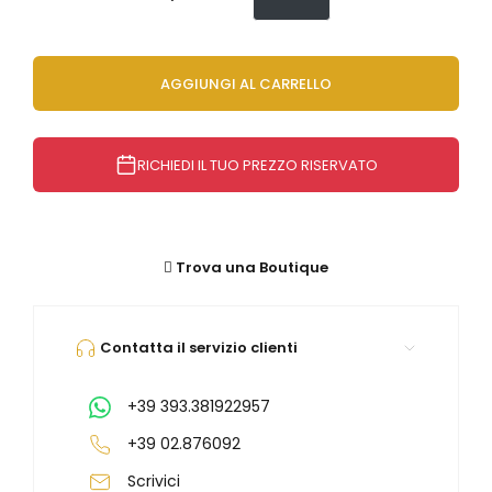
Orologi Citizen uomo
AGGIUNGI AL CARRELLO
GRIMOLDI ART TIME
RICHIEDI IL TUO PREZZO RISERVATO
Trova una Boutique
Contatta il servizio clienti
+39 393.381922957
+39 02.876092
Scrivici