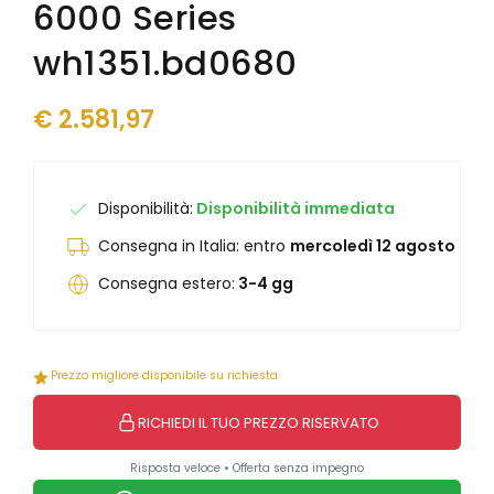
6000 Series
Junghans
Junghans
Levrette
Kendall
wh1351.bd0680
Maserati
Laco
Maurice Lacroix
Levrette
€
2.581,97
Mock
Lunar
Mondaine
Marvin 1850
Olivetti
Maserati
Oris
Maurice Lacroix
Disponibilità:
Disponibilità immediata
Paul Picot
Mock
Consegna in Italia: entro
mercoledì 12 agosto
Philip Watch
Mondaine
Philippe Starck
Olivetti
Consegna estero:
3-4 gg
Raymond Weil
Ollech & Wajs
Seiko
Oris
Squale
Paul Picot
Prezzo migliore disponibile su richiesta
Tag Heuer
Philip Watch
Unimatic
Philippe Starck
RICHIEDI IL TUO PREZZO RISERVATO
Vabene
Porsche Design
Vulcain
Qlocktwo
Risposta veloce • Offerta senza impegno
Yema
Raymond Weil