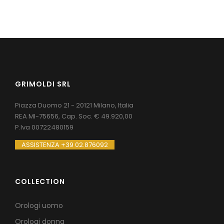
GRIMOLDI SRL
Piazza Duomo 21 - 20121 Milano, Italia
REA MI-75656, Cap. Soc. € 49.920,00
P.Iva 00722480159
ASSISTENZA +39 02.876092
COLLECTION
Orologi uomo
Orologi donna