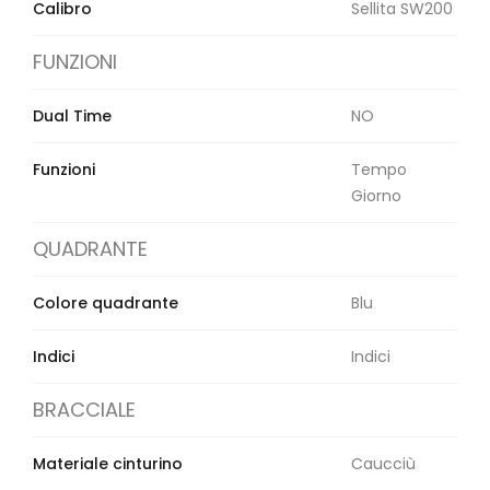
Orologi Citizen uomo
Calibro
Sellita SW200
FUNZIONI
GRIMOLDI ART TIME
Dual Time
NO
Funzioni
Tempo
Giorno
QUADRANTE
Colore quadrante
Blu
Indici
Indici
BRACCIALE
Materiale cinturino
Caucciù