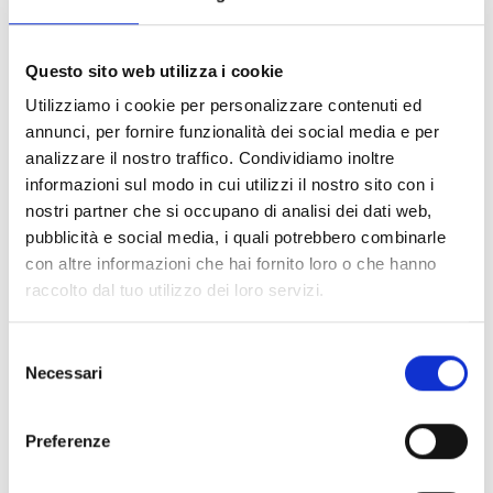
Milano
Via Manzoni, 19 - 20121 Milano, Italia
Questo sito web utilizza i cookie
Utilizziamo i cookie per personalizzare contenuti ed
SCOPRI
annunci, per fornire funzionalità dei social media e per
analizzare il nostro traffico. Condividiamo inoltre
informazioni sul modo in cui utilizzi il nostro sito con i
nostri partner che si occupano di analisi dei dati web,
pubblicità e social media, i quali potrebbero combinarle
con altre informazioni che hai fornito loro o che hanno
raccolto dal tuo utilizzo dei loro servizi.
Selezione
Necessari
del
consenso
Preferenze