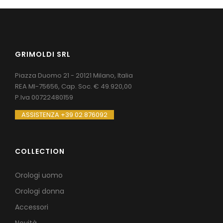
GRIMOLDI SRL
Piazza Duomo 21 - 20121 Milano, Italia
REA MI-75656, Cap. Soc. € 49.920,00
P.Iva 00722480159
ASSISTENZA +39 02.876092
COLLECTION
Orologi uomo
Orologi donna
Accessori