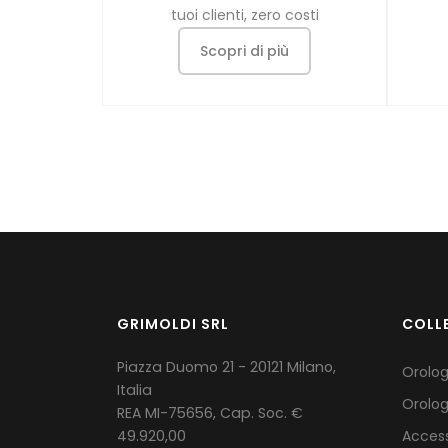
tuoi clienti, zero costi
Scopri di più
GRIMOLDI SRL
COLL
Piazza Duomo 21 - 20121 Milano,
Orolo
Italia
Orolog
REA MI-75656, Cap. Soc. €
49.920,00
Access