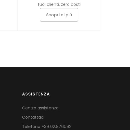
tuoi clienti, zero costi
Scopri di più
ASSISTENZA
Centro assistenza
Contattaci
Telefono
+39 02.876092