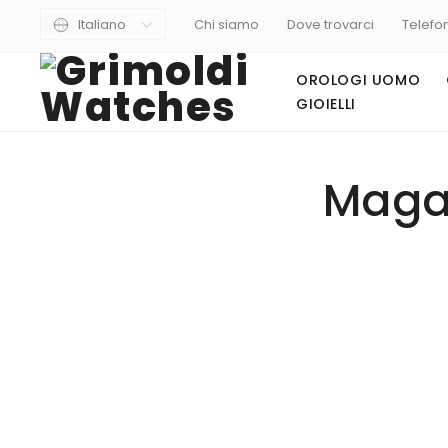
Italiano
Chi siamo
Dove trovarci
Telefo
OROLOGI UOMO
GIOIELLI
Maga
unimatic