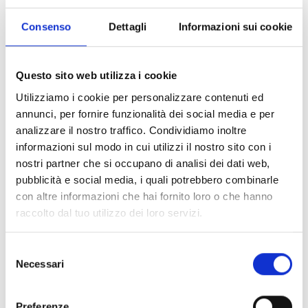
Consenso
Dettagli
Informazioni sui cookie
Questo sito web utilizza i cookie
Milano
Utilizziamo i cookie per personalizzare contenuti ed
Via Manzoni, 19 - 20121 Milano, Italia
annunci, per fornire funzionalità dei social media e per
analizzare il nostro traffico. Condividiamo inoltre
SCOPRI
informazioni sul modo in cui utilizzi il nostro sito con i
nostri partner che si occupano di analisi dei dati web,
pubblicità e social media, i quali potrebbero combinarle
con altre informazioni che hai fornito loro o che hanno
raccolto dal tuo utilizzo dei loro servizi.
Selezione
Necessari
del
consenso
Preferenze