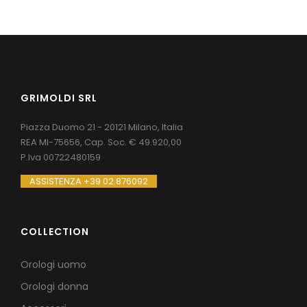
GRIMOLDI SRL
Piazza Duomo 21 - 20121 Milano, Italia
REA MI-75656, Cap. Soc. € 49.920,00
P.Iva 00722480159
ASSISTENZA +39 02.876092
COLLECTION
Orologi uomo
Orologi donna