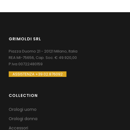
GRIMOLDI SRL
Piazza Duomo 21 - 20121 Milano, Italia
REA MI-75656, Cap. Soc. € 49.920,00
P.Iva 00722480159
ASSISTENZA +39 02.876092
COLLECTION
Orologi uomo
Orologi donna
Accessori