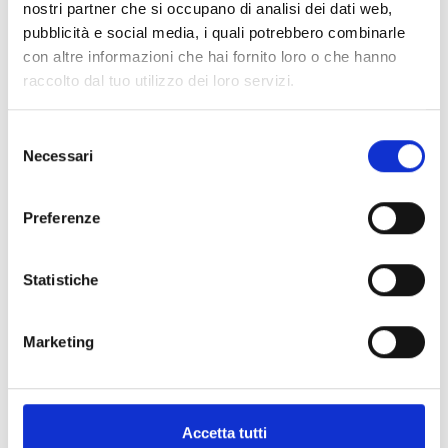
nostri partner che si occupano di analisi dei dati web,
pubblicità e social media, i quali potrebbero combinarle
con altre informazioni che hai fornito loro o che hanno
raccolto dal tuo utilizzo dei loro servizi.
5 aprile, 2023
ProPilot x Kermit Edition: Oris
Selezione
ci invita a sorridere
Necessari
del
consenso
Oris e Kermit la rana, personaggio disneyano dei
Preferenze
Muppet, si incontrano per regalarci un po’ di svago
grazie al “Kermit Day” con un’edizione molto speciale
del ProPilot X Calibre 400.
Statistiche
LEGGI TUTTO
Marketing
Accetta tutti