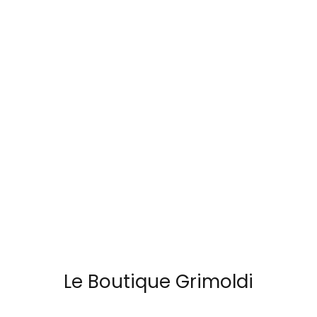
Orologi Citizen uomo
vero e proprio strumento tecnico, la serie "X" di Bell &
Ross rappresenta da tempo l'apice dell'innovazione.
Con il nuovo
BR-X3 Night Vision
, il brand supera se
GRIMOLDI ART TIME
stesso, proponendo un'edizione limitata che è un
autentico tributo alla strumentazione aeronautica più
avanzata.
LEGGI TUTTO
Le Boutique Grimoldi