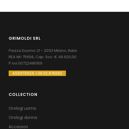
GRIMOLDI SRL
Piazza Duomo 21 - 20121 Milano, Italia
REA MI-75656, Cap. Soc. € 49.920,00
P.Iva 00722480159
ASSISTENZA +39 02.876092
COLLECTION
Orologi uomo
Orologi donna
Accessori