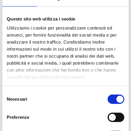
Milano
Via Manzoni, 19 - 20121 Milano, Italia
Questo sito web utilizza i cookie
Utilizziamo i cookie per personalizzare contenuti ed
SCOPRI
annunci, per fornire funzionalità dei social media e per
analizzare il nostro traffico. Condividiamo inoltre
informazioni sul modo in cui utilizzi il nostro sito con i
nostri partner che si occupano di analisi dei dati web,
pubblicità e social media, i quali potrebbero combinarle
con altre informazioni che hai fornito loro o che hanno
raccolto dal tuo utilizzo dei loro servizi.
Selezione
Necessari
del
consenso
Preferenze