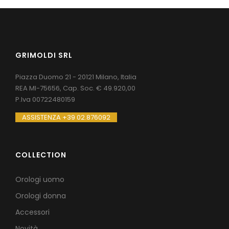
GRIMOLDI SRL
Piazza Duomo 21 - 20121 Milano, Italia
REA MI-75656, Cap. Soc. € 49.920,00
P.Iva 00722480159
ASSISTENZA +39 02.876092
COLLECTION
Orologi uomo
Orologi donna
Accessori
Novità