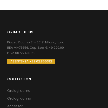
GRIMOLDI SRL
Piazza Duomo 21 - 20121 Milano, Italia
REA MI-75656, Cap. Soc. € 49.920,00
P.Iva 00722480159
ASSISTENZA +39 02.876092
COLLECTION
Orologi uomo
Orologi donna
Accessori