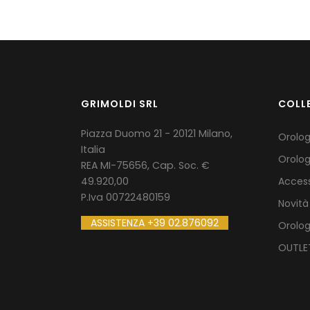
GRIMOLDI SRL
COLL
Piazza Duomo 21 - 20121 Milano,
Orolo
Italia
Orolog
REA MI-75656, Cap. Soc. €
49.920,00
Access
P.Iva 00722480159
Novità
ASSISTENZA +39 02.876092
Orolo
OUTLE