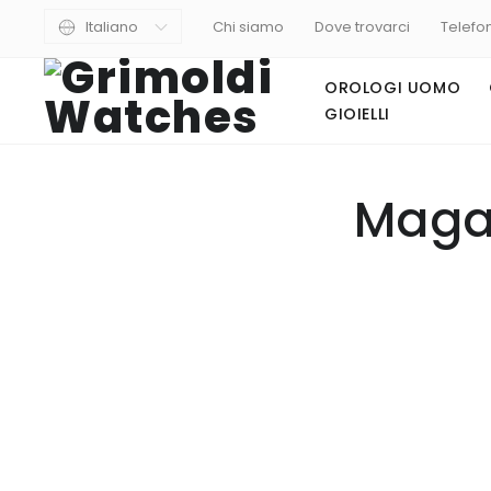
Italiano
Chi siamo
Dove trovarci
Telefo
OROLOGI UOMO
GIOIELLI
Maga
squale