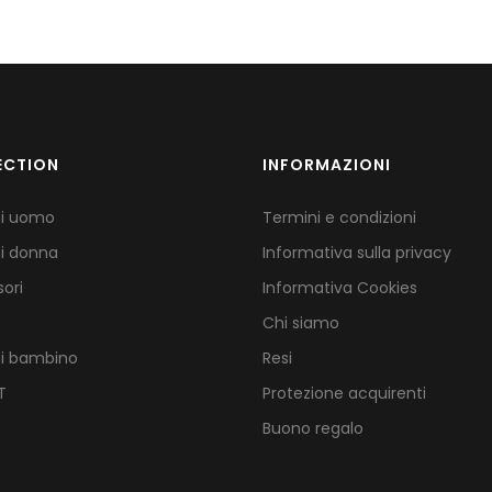
ECTION
INFORMAZIONI
gi uomo
Termini e condizioni
i donna
Informativa sulla privacy
ori
Informativa Cookies
Chi siamo
gi bambino
Resi
T
Protezione acquirenti
Buono regalo