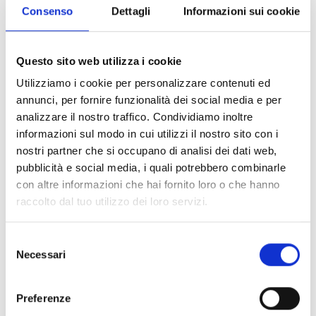
Consenso
Dettagli
Informazioni sui cookie
Milano
Questo sito web utilizza i cookie
Via Manzoni, 19 - 20121 Milano, Italia
Utilizziamo i cookie per personalizzare contenuti ed
annunci, per fornire funzionalità dei social media e per
SCOPRI
analizzare il nostro traffico. Condividiamo inoltre
informazioni sul modo in cui utilizzi il nostro sito con i
nostri partner che si occupano di analisi dei dati web,
pubblicità e social media, i quali potrebbero combinarle
con altre informazioni che hai fornito loro o che hanno
raccolto dal tuo utilizzo dei loro servizi.
Selezione
Necessari
del
consenso
Preferenze