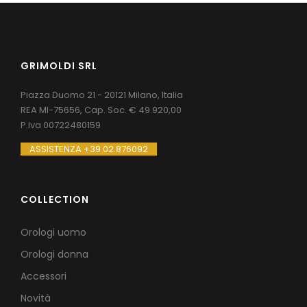
GRIMOLDI SRL
Piazza Duomo 21 - 20121 Milano, Italia
REA MI-75656, Cap. Soc. € 49.920,00
P.Iva 00722480159
ASSISTENZA +39 02.876092
COLLECTION
Orologi uomo
Orologi donna
Accessori
Novità