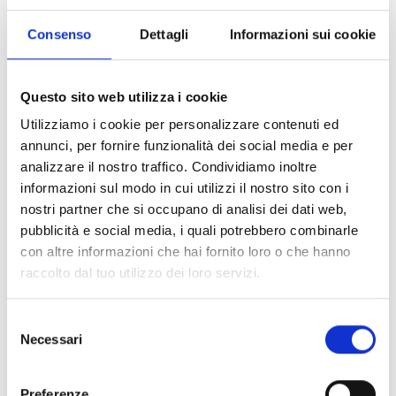
Consenso
Dettagli
Informazioni sui cookie
Questo sito web utilizza i cookie
Milano
Utilizziamo i cookie per personalizzare contenuti ed
Via Manzoni, 19 - 20121 Milano, Italia
annunci, per fornire funzionalità dei social media e per
analizzare il nostro traffico. Condividiamo inoltre
SCOPRI
informazioni sul modo in cui utilizzi il nostro sito con i
nostri partner che si occupano di analisi dei dati web,
pubblicità e social media, i quali potrebbero combinarle
con altre informazioni che hai fornito loro o che hanno
raccolto dal tuo utilizzo dei loro servizi.
Selezione
Necessari
del
consenso
Preferenze