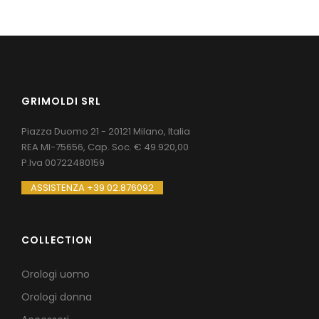
GRIMOLDI SRL
Piazza Duomo 21 - 20121 Milano, Italia
REA MI-75656, Cap. Soc. € 49.920,00
P.Iva 00722480159
ASSISTENZA +39 02.876092
COLLECTION
Orologi uomo
Orologi donna