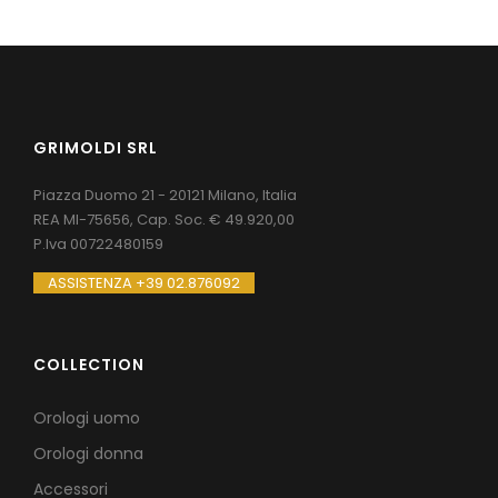
GRIMOLDI SRL
Piazza Duomo 21 - 20121 Milano, Italia
REA MI-75656, Cap. Soc. € 49.920,00
P.Iva 00722480159
ASSISTENZA +39 02.876092
COLLECTION
Orologi uomo
Orologi donna
Accessori