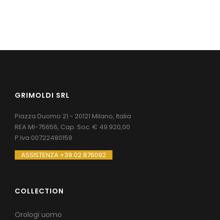
GRIMOLDI SRL
Piazza Duomo 21 - 20121 Milano, Italia
REA MI-75656, Cap. Soc. € 49.920,00
P.Iva 00722480159
ASSISTENZA +39 02.876092
COLLECTION
Orologi uomo