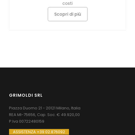
costi
Scopri di più
GRIMOLDI SRL
Piazza Duomo 21 - 20121 Milano, Italia
REA MI-75656, Cap. Soc. € 49.920,00
P.Iva 00722480159
ASSISTENZA +39 02.876092