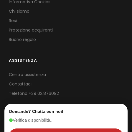
Informativa Cookies
Chi siamo
Resi
Protezione acquirenti
Buono regalo
ASSISTENZA
Centro assistenza
Contattaci
Telefono
+39 02.876092
Domande? Chatta con noi!
Verifica disponibilità...