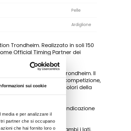
Pelle
Ardiglione
ion Trondheim. Realizzato in soli 150
me Official Timing Partner dei
 atmosfere cristalline di Trondheim. Il
a il logo ufficiale della competizione,
Informazioni sui cookie
richiamano con orgoglio i colori della
do), contatore 60 minuti, indicazione
l media e per analizzare il
ostri partner che si occupano
 look sportivo e tecnico.
azioni che hai fornito loro o
ento antiriflesso su entrambi i lati.