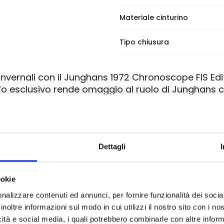
Materiale cinturino
Tipo chiusura
invernali con il Junghans 1972 Chronoscope FIS Edit
 esclusivo rende omaggio al ruolo di Junghans co
 2025 in Norvegia.
egli anni '70, arricchita da dettagli che evocano le
è impreziosito da una raffinata stampa che richiam
Dettagli
I tocchi di blu e rosso sul quadrante e sul cinturino 
ookie
645.83, offre funzioni di cronoscopio (1/5 di secon
nalizzare contenuti ed annunci, per fornire funzionalità dei socia
inoltre informazioni sul modo in cui utilizzi il nostro sito con i n
m con lunetta girevole unidirezionale nera, per un
icità e social media, i quali potrebbero combinarle con altre inform
 i graffi grazie al vetro zaffiro piatto con trattam