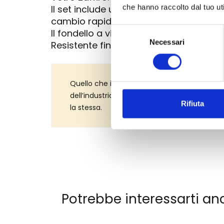
che hanno raccolto dal tuo uti
Il set include un cinturino in pelle bl
cambio rapido senza attrezzi.
Selezione
Il fondello a vite presenta l'incisione u
Necessari
del
Resistente fino a 10 bar (100 metri), pe
consenso
Quello che iniziò nel 1861 a Schramberg con l
dell’industria orologiera tedesca. I requisi
Rifiuta
la stessa.
Potrebbe interessarti an