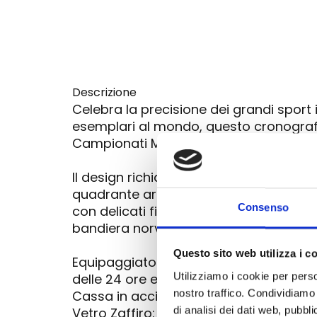
Descrizione
Celebra la precisione dei grandi sport 
esemplari al mondo, questo cronografo
Campionati Mondiali di Sci Nordico FIS
Il design richiama l'estetica dinamica d
quadrante argento con finitura sunray 
Consenso
con delicati fiocchi di neve stilizzati. 
bandiera norvegese.
Questo sito web utilizza i c
Equipaggiato con il calibro al quarzo J
Utilizziamo i cookie per perso
delle 24 ore e datario.
nostro traffico. Condividiamo 
Cassa in acciaio inossidabile da 43,3 m
di analisi dei dati web, pubbl
Vetro Zaffiro: massima protezione contro