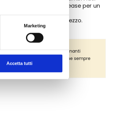
rambi con sistema quick-release per un
garanzia dell'unicità del pezzo.
Marketing
 le storie di successo più affascinanti
a la filosofia della Junghans rimane sempre
Accetta tutti