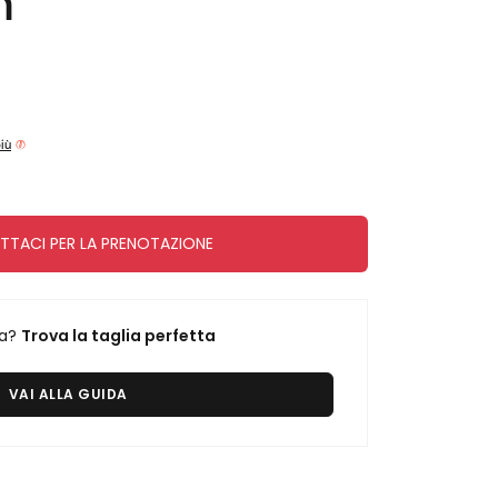
m
più
TACI PER LA PRENOTAZIONE
ra?
Trova la taglia perfetta
VAI ALLA GUIDA