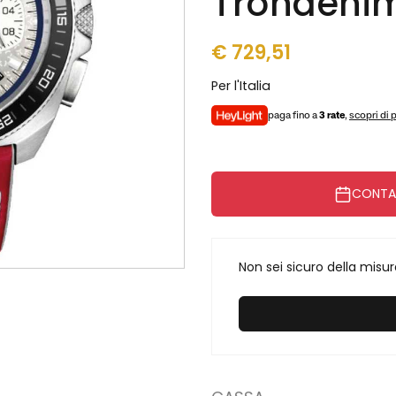
Trondehi
€
729,51
Per l'Italia
paga fino a
3 rate
,
scopri di 
CONTAT
Non sei sicuro della misu