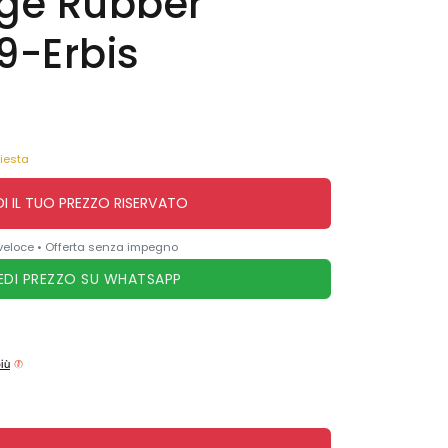
ge Rubber
9-Erbis
hiesta
DI IL TUO PREZZO RISERVATO
veloce • Offerta senza impegno
EDI PREZZO SU WHATSAPP
più