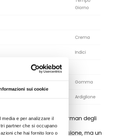
Tempo
Giorno
Crema
Indici
Gomma
Informazioni sui cookie
Ardiglione
che celebra l'iconico Superman degli
l media e per analizzare il
ostri partner che si occupano
olo uno strumento di precisione, ma un
azioni che hai fornito loro o