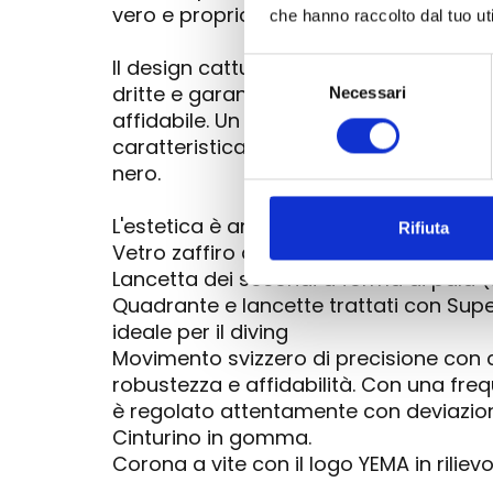
vero e proprio pezzo di alta orologeria
che hanno raccolto dal tuo uti
Il design cattura l'essenza dell'epoca: 
Selezione
dritte e garantisce un'impermeabilità 
Necessari
del
affidabile. Un elemento chiave per l'o
consenso
caratteristica di sicurezza distintiva 
nero.
L'estetica è amplificata da dettagli retr
Rifiuta
Vetro zaffiro a doppia cupola da 2,60
Lancetta dei secondi a forma di pala (
Quadrante e lancette trattati con Supe
ideale per il diving
Movimento svizzero di precisione con 
robustezza e affidabilità. Con una freq
è regolato attentamente con deviazi
Cinturino in gomma.
Corona a vite con il logo YEMA in rilie