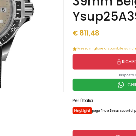
39mm Bei
Ysup25A3
€
811,48
Prezzo migliore disponibile su ric
RICHIE
Risposta 
CHI
Per l'Italia
paga fino a
3 rate
,
scopri di 