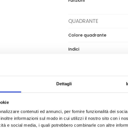
Funzioni
QUADRANTE
Colore quadrante
Indici
BRACCIALE
Materiale cinturino
Dettagli
Tipo chiusura
ookie
Subacqueo Superman Heritage, la riedizione fedele 
nalizzare contenuti ed annunci, per fornire funzionalità dei socia
inoltre informazioni sul modo in cui utilizzi il nostro sito con i n
ati di orologi vintage, questo segnatempo non è s
icità e social media, i quali potrebbero combinarle con altre inform