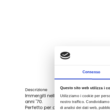
Consenso
Questo sito web utilizza i c
Descrizione
Immergiti nella storia con l'orologio 
Utilizziamo i cookie per perso
anni '70.
nostro traffico. Condividiamo 
Perfetto per collezionisti e appassion
di analisi dei dati web, pubbl