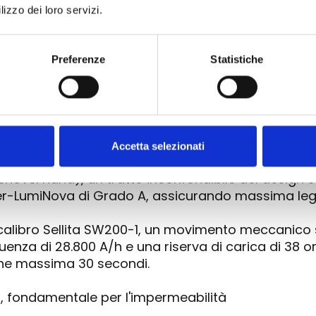
 svizzera.
lizzo dei loro servizi.
la robusta cassa in acciaio inossidabile 316L lucid
eccezionale fino a 30 BAR (300 metri / 990 piedi 
Preferenze
Statistiche
rologio da immersione è il meccanismo di blocco de
dell'originale, che blocca saldamente la ghiera da i
ò ricercati:
Accetta selezionati
 mm che accentua l'effetto "bombato" tipico dei m
shovel hand), un tratto inconfondibile del design s
r-LumiNova di Grado A, assicurando massima leggib
calibro Sellita SW200-1, un movimento meccanico 
uenza di 28.800 A/h e una riserva di carica di 38 
one massima 30 secondi.
vo, fondamentale per l'impermeabilità