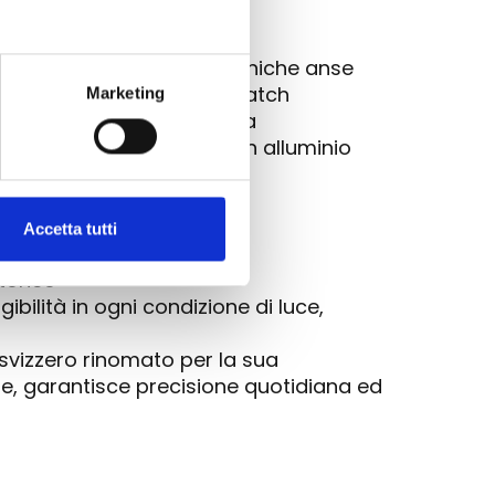
o è caratterizzata dalle iconiche anse
WR), rendendolo un diver watch
Marketing
lla ghiera brevettato, una
mmersione unidirezionale in alluminio
Accetta tutti
odelli d'epoca
torico
ilità in ogni condizione di luce,
svizzero rinomato per la sua
ore, garantisce precisione quotidiana ed