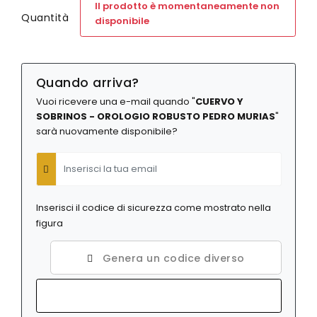
Il prodotto è momentaneamente non
Zrc
Saint Honore
Quantità
disponibile
Seiko
I PIÙ VENDUTI
Squale
Orologi Michael Kors donna
Suunto
Orologi Fossil donna
Quando arriva?
Unimatic
Orologi Casio donna
Vabene
Vuoi ricevere una e-mail quando "
CUERVO Y
Orologi Armani donna
SOBRINOS - OROLOGIO ROBUSTO PEDRO MURIAS
"
Vulcain
Orologi Citizen donna
sarà nuovamente disponibile?
Wolbrook
Yema
E-Mail
Zeppelin
Zodiac
GRIMOLDI ART TIME
Zrc
Inserisci il codice di sicurezza come mostrato nella
figura
I PIÙ VENDUTI
Orologi Michael Kors uomo
Genera un codice diverso
Orologi Armani uomo
Orologi Fossil uomo
Orologi Casio uomo