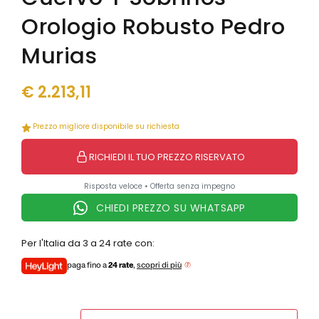
Junghans
Junghans
Orologio Robusto Pedro
Levrette
Kendall
Maserati
Laco
Murias
Maurice Lacroix
Levrette
Mock
Lunar
€
2.213,11
Mondaine
Marvin 1850
Olivetti
Maserati
Oris
Prezzo migliore disponibile su richiesta
Maurice Lacroix
Paul Picot
Mock
RICHIEDI IL TUO PREZZO RISERVATO
Philip Watch
Mondaine
Philippe Starck
Olivetti
Risposta veloce • Offerta senza impegno
Raymond Weil
Ollech & Wajs
CHIEDI PREZZO SU WHATSAPP
Seiko
Oris
Squale
Paul Picot
Per l'Italia da 3 a 24 rate con:
Tag Heuer
Philip Watch
Unimatic
Philippe Starck
paga fino a
24 rate
,
scopri di più
Vabene
Porsche Design
Vulcain
Qlocktwo
Yema
Raymond Weil