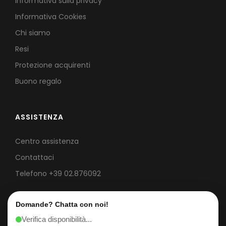
Informativa sulla privacy
Informativa Cookies
Chi siamo
Resi
Protezione acquirenti
Buono regalo
ASSISTENZA
Centro assistenza
Contattaci
Telefono
+39 02.876092
Domande? Chatta con noi!
Verifica disponibilità...