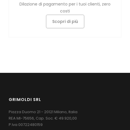
Dilazione di pagamento per i tuoi clienti, zero
costi
Scopri di più
GRIMOLDI SRL
Piazza Duomo 21 - 20121 Milano, Italia
REA MI-75656, Cap. Soc. € 49.920,00
P.Iva 00722480159