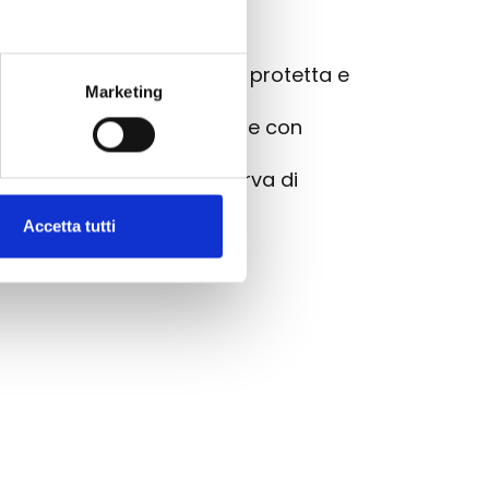
lle donne.
sa, vetro zaffiro, corona protetta e
Marketing
in numeri romani e lancette con
re il movimento, con riserva di
Accetta tutti