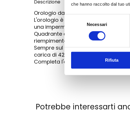
Descrizione
che hanno raccolto dal tuo uti
Orologio da donna automatico Bulova,
Selezione
L'orologio è costruito con una cassa 
Necessari
del
una impermeabilità fino a 100 metri.
consenso
Quadrante di colore madreperla bianc
riempimento luminescente per garantir
Sempre sul quadrante, nella parte in
carica di 42 ore.
Rifiuta
Completa l'orologio un cinturino in s
Potrebbe interessarti an