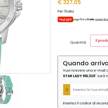
€
327,05
Per l'Italia
paga fino a
3 rate
,
scopri di 
Il pro
Quantità
Quando arriv
Vuoi ricevere una e-mail 
STAR LADY 96L325
" sarà 
E-Mail
Inserisci il codice di sicu