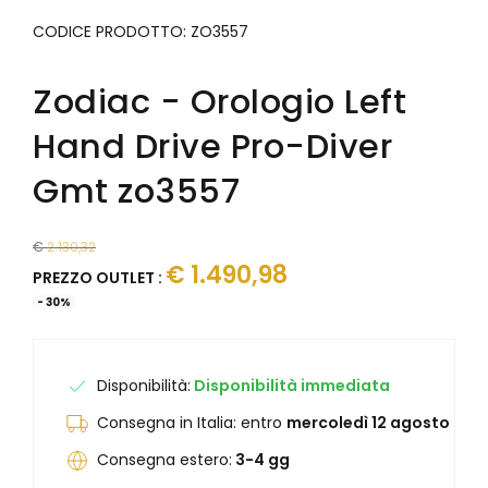
Junghans
Junghans
CODICE PRODOTTO:
ZO3557
Levrette
Kendall
Maserati
Laco
Maurice Lacroix
Zodiac - Orologio Left
Levrette
Mock
Lunar
Hand Drive Pro-Diver
Mondaine
Marvin 1850
Olivetti
Maserati
Gmt zo3557
Oris
Maurice Lacroix
Paul Picot
Mock
Philip Watch
€
2.130,32
Mondaine
€
1.490,98
Philippe Starck
Olivetti
PREZZO OUTLET :
Raymond Weil
Ollech & Wajs
-
30
%
Seiko
Oris
Squale
Paul Picot
Tag Heuer
Philip Watch
Disponibilità:
Disponibilità immediata
Unimatic
Philippe Starck
Consegna in Italia: entro
mercoledì 12 agosto
Vabene
Porsche Design
Vulcain
Qlocktwo
Consegna estero:
3-4 gg
Yema
Raymond Weil