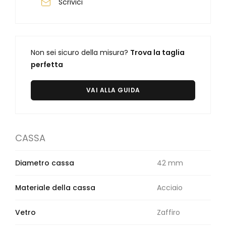
Orologi Citizen uomo
Scrivici
GRIMOLDI ART TIME
Non sei sicuro della misura?
Trova la taglia
perfetta
VAI ALLA GUIDA
CASSA
Diametro cassa
42 mm
Materiale della cassa
Acciaio
Vetro
Zaffiro