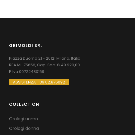
GRIMOLDI SRL
Piazza Duomo 21 - 20121 Milano, Italia
REA MI-75656, Cap. Soc. € 49.920,00
P.Iva 00722480159
ASSISTENZA +39 02.876092
COLLECTION
Orologi uomo
Orologi donna