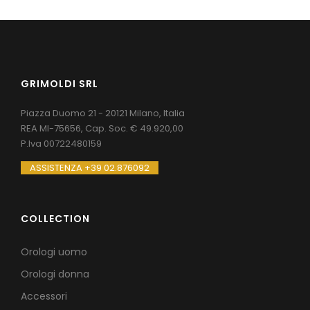
GRIMOLDI SRL
Piazza Duomo 21 - 20121 Milano, Italia
REA MI-75656, Cap. Soc. € 49.920,00
P.Iva 00722480159
ASSISTENZA +39 02.876092
COLLECTION
Orologi uomo
Orologi donna
Accessori