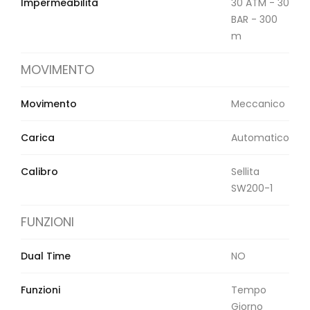
Orologi Citizen uomo
Impermeabilità
30 ATM - 30
BAR - 300
m
GRIMOLDI ART TIME
MOVIMENTO
Movimento
Meccanico
Carica
Automatico
Calibro
Sellita
SW200-1
FUNZIONI
Dual Time
NO
Funzioni
Tempo
Giorno