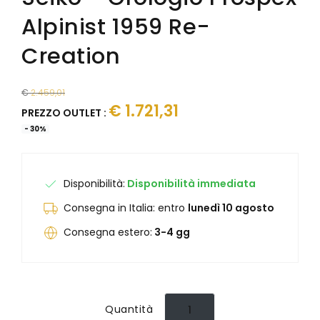
Junghans
Junghans
Alpinist 1959 Re-
Levrette
Kendall
Maserati
Laco
Creation
Maurice Lacroix
Levrette
Mock
Lunar
Mondaine
€
2.459,01
Marvin 1850
€
1.721,31
Olivetti
Maserati
PREZZO OUTLET :
Oris
Maurice Lacroix
-
30
%
Paul Picot
Mock
Philip Watch
Mondaine
Philippe Starck
Olivetti
Disponibilità:
Disponibilità immediata
Raymond Weil
Ollech & Wajs
Consegna in Italia: entro
lunedì 10 agosto
Seiko
Oris
Squale
Consegna estero:
Paul Picot
3-4 gg
Tag Heuer
Philip Watch
Unimatic
Philippe Starck
Vabene
Porsche Design
Vulcain
Qlocktwo
Quantità
Yema
Raymond Weil