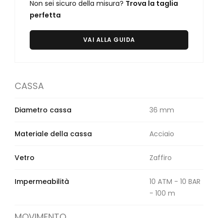
Orologi Citizen uomo
Non sei sicuro della misura?
Trova la taglia
perfetta
GRIMOLDI ART TIME
VAI ALLA GUIDA
CASSA
Diametro cassa
36 mm
Materiale della cassa
Acciaio
Vetro
Zaffiro
Impermeabilità
10 ATM - 10 BAR
- 100 m
MOVIMENTO