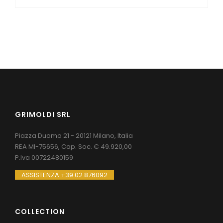
GRIMOLDI SRL
Piazza Duomo 21 - 20121 Milano, Italia
REA MI-75656, Cap. Soc. € 49.920,00
P.Iva 00722480159
ASSISTENZA +39 02.876092
COLLECTION