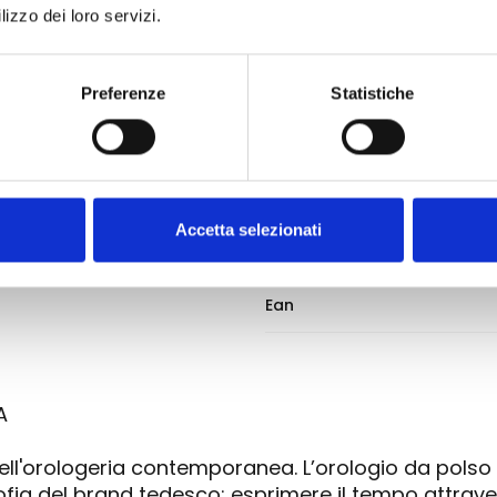
lizzo dei loro servizi.
Indici
BRACCIALE
Preferenze
Statistiche
Materiale cinturino
Tipo chiusura
Accetta selezionati
Ean
A
ell'orologeria contemporanea. L’orologio da pols
osofia del brand tedesco: esprimere il tempo attrav