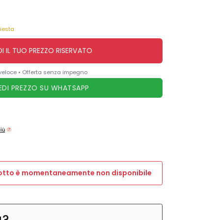
hiesta
DI IL TUO PREZZO RISERVATO
veloce • Offerta senza impegno
EDI PREZZO SU WHATSAPP
più
dotto è momentaneamente non disponibile
a?