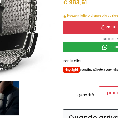
€
983,61
Prezzo migliore disponibile su ric
RICHIE
Risposta 
CHI
Per l'Italia
paga fino a
3 rate
,
scopri di 
Il pro
Quantità
Quando arriv