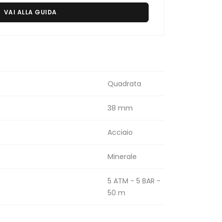
VAI ALLA GUIDA
Quadrata
38 mm
Acciaio
Minerale
5 ATM - 5 BAR -
50 m