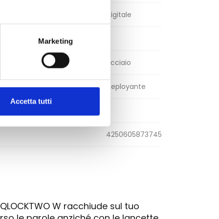
Digitale
Marketing
Acciaio
Deployante
Accetta tutti
4250605873745
o QLOCKTWO W racchiude sul tuo
erso le parole anziché con le lancette