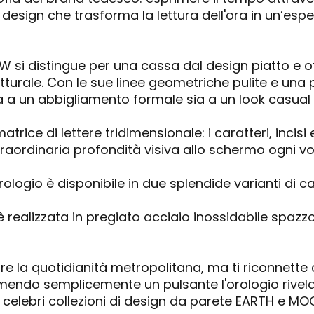
ro design che trasforma la lettura dell'ora in un’es
i distingue per una cassa dal design piatto e ott
rutturale. Con le sue linee geometriche pulite e un
ia a un abbigliamento formale sia a un look casual
rice di lettere tridimensionale: i caratteri, incisi e
raordinaria profondità visiva allo schermo ogni vol
’orologio è disponibile in due splendide varianti di c
ealizzata in pregiato acciaio inossidabile spazzol
 la quotidianità metropolitana, ma ti riconnette con
premendo semplicemente un pulsante l'orologio rivela
celebri collezioni di design da parete EARTH e MO