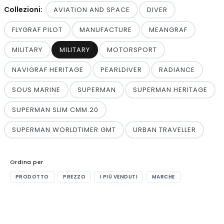
Collezioni:
AVIATION AND SPACE
DIVER
FLYGRAF PILOT
MANUFACTURE
MEANGRAF
MILITARY
MILITARY
MOTORSPORT
NAVIGRAF HERITAGE
PEARLDIVER
RADIANCE
SOUS MARINE
SUPERMAN
SUPERMAN HERITAGE
SUPERMAN SLIM CMM.20
SUPERMAN WORLDTIMER GMT
URBAN TRAVELLER
Ordina per
PRODOTTO
PREZZO
I PIÙ VENDUTI
MARCHE