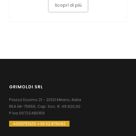
Scopri di più
GRIMOLDI SRL
Piazza Duomo 21 - 20121 Milano, Italia
REA MI-75656, Cap. Soc. € 49.920,00
P.Iva 00722480159
ASSISTENZA +39 02.876092