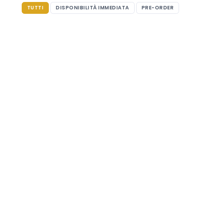
TUTTI
DISPONIBILITÀ IMMEDIATA
PRE-ORDER
SCOPRI ORA
YEMA
Orologio Flygraf Flieger French Air Force
yfly24aa-Zes
€
486,89
€ 811,48
- 40%