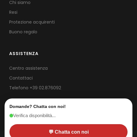
Chi siamo
Resi
Protezione acquirenti
Buono regalo
ASSISTENZA
Centro assistenza
Contattaci
Telefono
+39 02.876092
Domande? Chatta con noi!
Verifica disponibilità...
💬 Chatta con noi