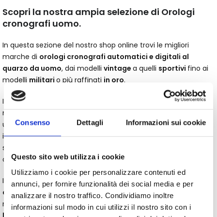
Scopri la nostra ampia selezione di Orologi
cronografi uomo.
In questa sezione del nostro shop online trovi le migliori
marche di
orologi cronografi automatici e digitali al
quarzo da uomo
, dai modelli
vintage
a quelli
sportivi
fino ai
modelli
militari
o più raffinati
in oro
.
I
cronografi automatici e digitali
, sono orologi in grado di
misurare il tempo con precisione, vengono infatti spesso
Consenso
Dettagli
Informazioni sui cookie
utilizzati anche per la misurazione della velocità. Sono oggetti
iconici funzionali e alla moda, sportivi ed eleganti al tempo
stesso, per questo il cronografo è l’orologio più apprezzato
Questo sito web utilizza i cookie
dagli appassionati del settore.
Utilizziamo i cookie per personalizzare contenuti ed
Il
materiale più utilizzato per la realizzazione dei
annunci, per fornire funzionalità dei social media e per
cronografi, sia automatici che digitali
, è
l’acciaio
, molto
analizzare il nostro traffico. Condividiamo inoltre
resistente e versatile che si presta a lavorazioni in
acciaio
informazioni sul modo in cui utilizzi il nostro sito con i
lucido e satinato
. Altri materiali utilizzati per realizzare gli