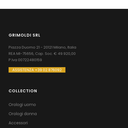
GRIMOLDI SRL
Piazza Duomo 21 - 20121 Milano, Italia
REA MI-75656, Cap. Soc. € 49.920,00
P.Iva 00722480159
ASSISTENZA +39 02.876092
COLLECTION
Orologi uomo
Orologi donna
Accessori