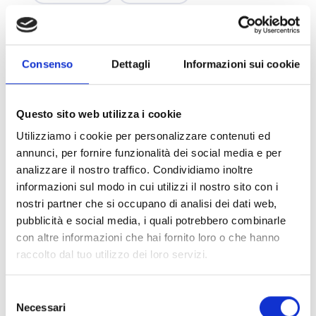
pedro murias
grimoldiwatches
squale
squale watches
Consenso
Dettagli
Informazioni sui cookie
michel laval
michel laval watch
squale michel laval
diver watches
Questo sito web utilizza i cookie
squale diver
squale limited edition
Utilizziamo i cookie per personalizzare contenuti ed
annunci, per fornire funzionalità dei social media e per
doxa watch
doxa watches
analizzare il nostro traffico. Condividiamo inoltre
informazioni sul modo in cui utilizzi il nostro sito con i
aristera watch
bulova
nostri partner che si occupano di analisi dei dati web,
bulova watches
bulova racer
pubblicità e social media, i quali potrebbero combinarle
con altre informazioni che hai fornito loro o che hanno
seiko 5 sports
yuto horigome
raccolto dal tuo utilizzo dei loro servizi.
zodiac watches
malachite
Selezione
orologio zodiac
sub 200t diamonds
Necessari
del