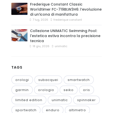
Frederique Constant Classic
Worldtimer FC-719BLW3H6: l’evoluzione
di un’icona di manifattura
7 lug, 2026
frederique constant
Collezione UNIMATIC Swimming Pool:
l'estetica estiva incontra la precisione
tecnica
18 giu, 2026
unimatic
TAGS
orologi
subacquei
smartwatch
garmin
orologio
seiko
oris
limited edition
unimatic
spinnaker
sportwatch
enduro
altimetro