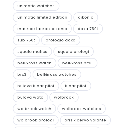
unimatic watches
unimatic limited edition
aikonic
maurice lacroix aikonic
doxa 750t
sub 750t
orologio doxa
squale matics
squale orologi
bell&ross watch
bell&ross brx3
brx3
bell&ross watches
bulova lunar pilot
lunar pilot
bulova watc
wolbrook
wolbrook watch
wolbrook watches
wolbrook orologi
oris x cervo volante