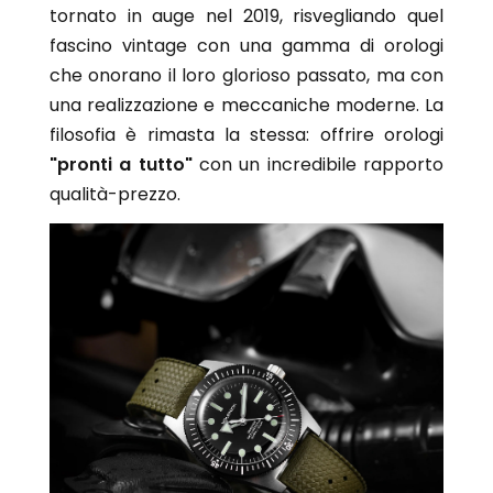
tornato in auge nel 2019, risvegliando quel
Zrc
Saint Honore
fascino vintage con una gamma di orologi
Seiko
I PIÙ VENDUTI
che onorano il loro glorioso passato, ma con
Squale
Orologi Michael Kors donna
Suunto
una realizzazione e meccaniche moderne. La
Orologi Fossil donna
Unimatic
filosofia è rimasta la stessa: offrire orologi
Orologi Casio donna
Vabene
"pronti a tutto"
con un incredibile rapporto
Orologi Armani donna
Vulcain
qualità-prezzo.
Orologi Citizen donna
Wolbrook
Yema
Zeppelin
Zodiac
GRIMOLDI ART TIME
Zrc
I PIÙ VENDUTI
Orologi Michael Kors uomo
Orologi Armani uomo
Orologi Fossil uomo
Orologi Casio uomo