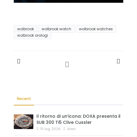
wolbrook
wolbrook watch
wolbrook watches
wolbrook orologi
Recent
Il ritorno di un’icona: DOXA presenta il
SUB 300 Ti5 Clive Cussler
15 lug, 2026
doxa