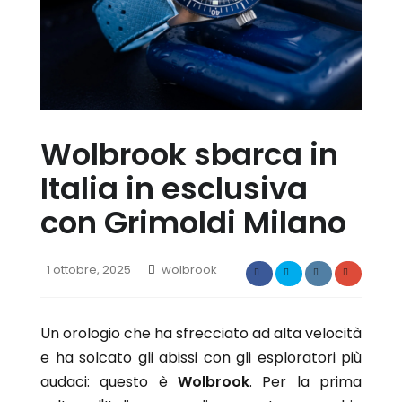
Frédérique Constant
Armani Swiss
Bell & Ross
Qlocktwo
Bo2
Bo2
Raymond Weil
Bulova
Brera Milano
Squale
Calvin Klein
Bulova
Capri Watch
Citizen
SCONTI
OLTRE IL
Citizen
Cuervo Y Sobrinos
50%
Wolbrook sbarca in
Cuervo Y Sobrinos
D1 Milano
D1 Milano
Italia in esclusiva
Doxa
Doxa
Eterna Matic
SCOPRI ADESSO
con Grimoldi Milano
Eterna Matic
Exaequo
Exaequo
Franck Muller
Franck Muller
Frédérique Constant
1 ottobre, 2025
wolbrook
Frédérique Constant
G-Shock
Gagà Milano
Gagà Milano
Garmin
Garmin
Un orologio che ha sfrecciato ad alta velocità
Grimoldi
Grimoldi
e ha solcato gli abissi con gli esploratori più
H992
H992
audaci: questo è
Wolbrook
. Per la prima
Ingersoll
Hgp