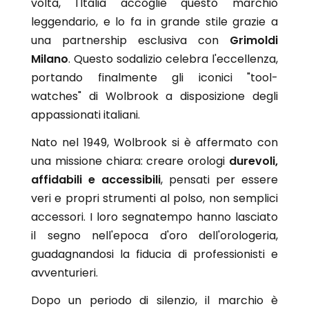
volta, l'Italia accoglie questo marchio
Junghans
Junghans
leggendario, e lo fa in grande stile grazie a
Levrette
Kendall
una partnership esclusiva con
Maserati
Grimoldi
Laco
Maurice Lacroix
Milano
. Questo sodalizio celebra l'eccellenza,
Levrette
Mock
Lunar
portando finalmente gli iconici "tool-
Mondaine
Marvin 1850
watches" di Wolbrook a disposizione degli
Olivetti
Maserati
appassionati italiani.
Oris
Maurice Lacroix
Paul Picot
Nato nel 1949, Wolbrook si è affermato con
Mock
Philip Watch
Mondaine
una missione chiara: creare orologi
durevoli,
Philippe Starck
Olivetti
affidabili e accessibili
, pensati per essere
Raymond Weil
Ollech & Wajs
veri e propri strumenti al polso, non semplici
Seiko
Oris
accessori. I loro segnatempo hanno lasciato
Squale
Paul Picot
il segno nell'epoca d'oro dell'orologeria,
Tag Heuer
Philip Watch
guadagnandosi la fiducia di professionisti e
Unimatic
Philippe Starck
Vabene
avventurieri.
Porsche Design
Vulcain
Qlocktwo
Dopo un periodo di silenzio, il marchio è
Yema
Raymond Weil