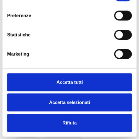
consenso
grimoldi watches
zrc
zrc watch
Preferenze
phenix
sottomarino phenix
zrc limited edition
orologio citizen
Statistiche
orologi citizen
citizen at8
Marketing
citizen watch
at8 watch
frederique constant
frederique constant watch
Accetta tutti
orologi frederique constant
Accetta selezionati
zrc securicode
zrc watches
orologi zrc
hemingway
Rifiuta
classic worldtimer manufacture