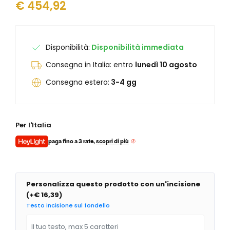
€
454,92
Junghans
Junghans
Levrette
Kendall
Maserati
Laco
Maurice Lacroix
Levrette
Disponibilità:
Disponibilità immediata
Mock
Lunar
Consegna in Italia: entro
lunedì 10 agosto
Mondaine
Marvin 1850
Olivetti
Maserati
Consegna estero:
3-4 gg
Oris
Maurice Lacroix
Paul Picot
Mock
Philip Watch
Mondaine
Per l'Italia
Philippe Starck
Olivetti
Raymond Weil
Ollech & Wajs
paga fino a
3 rate
,
scopri di più
Seiko
Oris
Squale
Paul Picot
Tag Heuer
Philip Watch
Personalizza questo prodotto con un'incisione
Unimatic
Philippe Starck
(
+€ 16,39
)
Vabene
Porsche Design
Testo incisione sul fondello
Vulcain
Qlocktwo
Yema
Raymond Weil