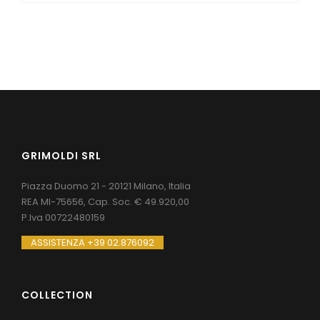
GRIMOLDI SRL
Piazza Duomo 21 - 20121 Milano, Italia
REA MI-75656, Cap. Soc. € 49.920,00
P.Iva 00722480159
ASSISTENZA +39 02.876092
COLLECTION