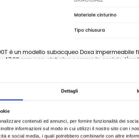
Materiale cinturino
Tipo chiusura
0T è un modello subacqueo Doxa impermeabile fin
 x 47.60 mm e un cinturino sempre in acciaio. L'o
vetro zaffiro protegge un quadrante di colore gia
Dettagli
ookie
umi-Nova
nalizzare contenuti ed annunci, per fornire funzionalità dei socia
inoltre informazioni sul modo in cui utilizzi il nostro sito con i n
icità e social media, i quali potrebbero combinarle con altre inform