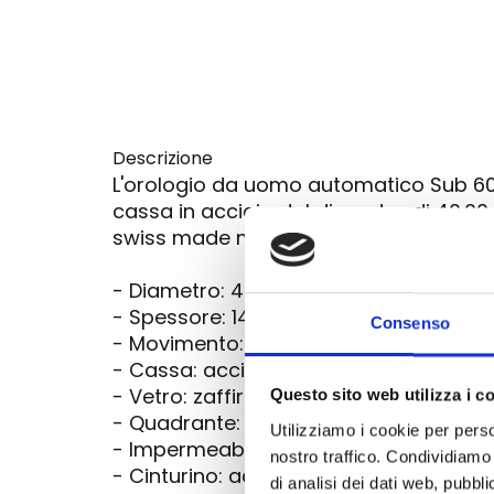
Descrizione
L'orologio da uomo automatico Sub 60
cassa in acciaio dal diametro di 40.00
swiss made meccanico automatico e, il 
- Diametro: 40.00 x 47.60 mm
- Spessore: 14.15 mm
Consenso
- Movimento: automatico swiss made
- Cassa: acciaio
- Vetro: zaffiro
Questo sito web utilizza i c
- Quadrante: giallo con indici SuperL
Utilizziamo i cookie per perso
- Impermeabilità: 600 metri
nostro traffico. Condividiamo 
- Cinturino: acciaio
di analisi dei dati web, pubbl