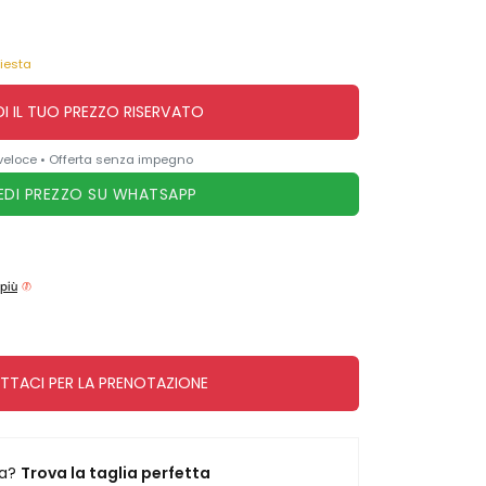
hiesta
DI IL TUO PREZZO RISERVATO
veloce • Offerta senza impegno
EDI PREZZO SU WHATSAPP
 più
TACI PER LA PRENOTAZIONE
ra?
Trova la taglia perfetta