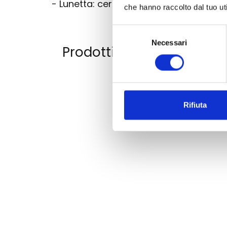
- Lunetta: ceramica
che hanno raccolto dal tuo uti
Selezione
Necessari
del
Prodotti correlati
consenso
Rifiuta