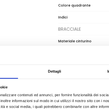
Colore quadrante
Indici
BRACCIALE
Materiale cinturino
Tipo chiusura
Dettagli
Ean
ookie
nalizzare contenuti ed annunci, per fornire funzionalità dei socia
o, modello Aura SS25 creato per essere un accesso
inoltre informazioni sul modo in cui utilizzi il nostro sito con i n
esign rettangolare vintage col contemporaneo grazi
icità e social media, i quali potrebbero combinarle con altre inform