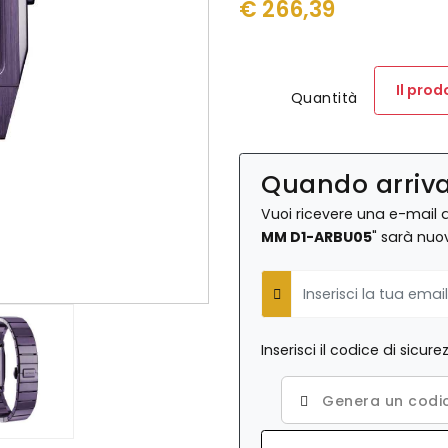
€
266,39
Il pro
Quantità
Quando arriv
Vuoi ricevere una e-mail 
MM D1-ARBU05
" sarà nuo
E-Mail
Inserisci il codice di sicu
Genera un codic