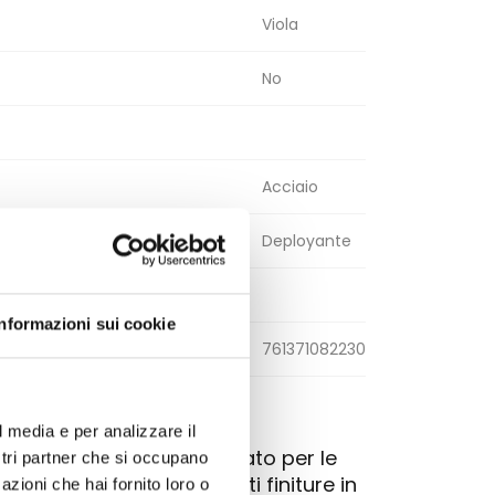
Viola
No
Acciaio
Deployante
Informazioni sui cookie
761371082230
l media e per analizzare il
rio raffinato e inaspettato per le
ostri partner che si occupano
e alle diverse e vibranti finiture in
azioni che hai fornito loro o