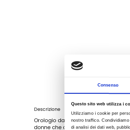
Consenso
Questo sito web utilizza i c
Descrizione
Utilizziamo i cookie per perso
Orologio da donna al quarzo D1 Milan
nostro traffico. Condividiamo 
donne che combina l'eleganza di un d
di analisi dei dati web, pubbl