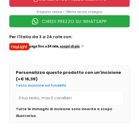
Zrc
Saint Honore
Risposta veloce • Offerta senza impegno
Seiko
I PIÙ VENDUTI
CHIEDI PREZZO SU WHATSAPP
Squale
Orologi Michael Kors donna
Suunto
Orologi Fossil donna
Unimatic
Per l'Italia da 3 a 24 rate con:
Orologi Casio donna
Vabene
paga fino a
24 rate
,
scopri di più
Orologi Armani donna
Vulcain
Orologi Citizen donna
Wolbrook
Yema
Personalizza questo prodotto con un'incisione
Zeppelin
(
+€ 16,39
)
Zodiac
GRIMOLDI ART TIME
Testo incisione sul fondello
Zrc
I PIÙ VENDUTI
Tutte le immagini di incisione sono inserite a scopo
Orologi Michael Kors uomo
illustrativo.
Orologi Armani uomo
Orologi Fossil uomo
Orologi Casio uomo