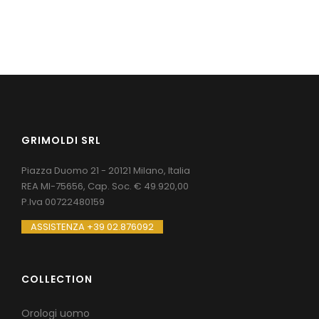
GRIMOLDI SRL
Piazza Duomo 21 - 20121 Milano, Italia
REA MI-75656, Cap. Soc. € 49.920,00
P.Iva 00722480159
ASSISTENZA +39 02.876092
COLLECTION
Orologi uomo