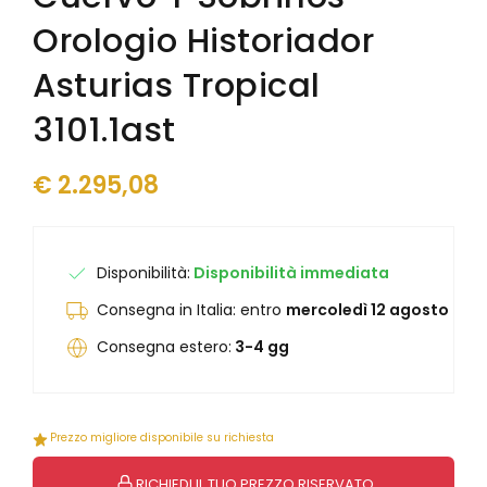
Junghans
Junghans
Orologio Historiador
Levrette
Kendall
Maserati
Laco
Asturias Tropical
Maurice Lacroix
Levrette
Mock
3101.1ast
Lunar
Mondaine
Marvin 1850
Olivetti
Maserati
€
2.295,08
Oris
Maurice Lacroix
Paul Picot
Mock
Philip Watch
Mondaine
Philippe Starck
Disponibilità:
Disponibilità immediata
Olivetti
Raymond Weil
Ollech & Wajs
Consegna in Italia: entro
mercoledì 12 agosto
Seiko
Oris
Consegna estero:
3-4 gg
Squale
Paul Picot
Tag Heuer
Philip Watch
Unimatic
Philippe Starck
Vabene
Porsche Design
Prezzo migliore disponibile su richiesta
Vulcain
Qlocktwo
Yema
Raymond Weil
RICHIEDI IL TUO PREZZO RISERVATO