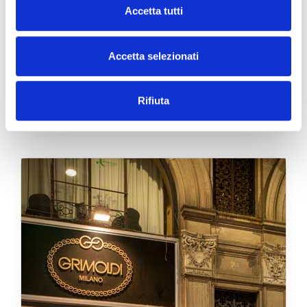
Accetta tutti
Accetta selezionati
Le Boutique Grimoldi
Rifiuta