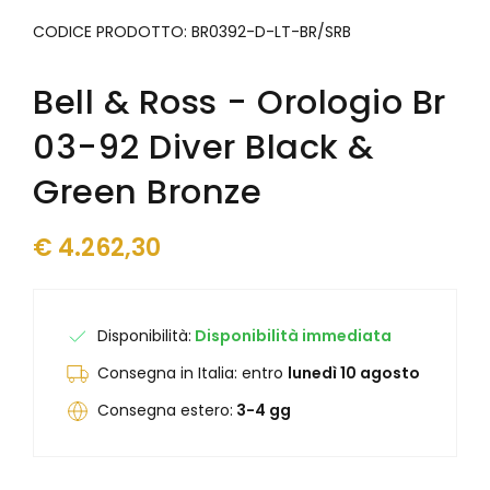
Junghans
Junghans
CODICE PRODOTTO:
BR0392-D-LT-BR/SRB
Levrette
Kendall
Maserati
Laco
Maurice Lacroix
Bell & Ross - Orologio Br
Levrette
Mock
Lunar
03-92 Diver Black &
Mondaine
Marvin 1850
Olivetti
Maserati
Green Bronze
Oris
Maurice Lacroix
Paul Picot
Mock
€
4.262,30
Philip Watch
Mondaine
Philippe Starck
Olivetti
Raymond Weil
Ollech & Wajs
Seiko
Oris
Disponibilità:
Disponibilità immediata
Squale
Paul Picot
Consegna in Italia: entro
lunedì 10 agosto
Tag Heuer
Philip Watch
Unimatic
Philippe Starck
Consegna estero:
3-4 gg
Vabene
Porsche Design
Vulcain
Qlocktwo
Yema
Raymond Weil