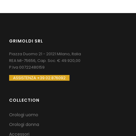
GRIMOLDI SRL
Piazza Duomo 21 - 20121 Milano, Italia
REA MI-75656, Cap. Soc. € 49.920,00
P.Iva 00722480159
ASSISTENZA +39 02.876092
COLLECTION
Orologi uomo
Orologi donna
Accessori