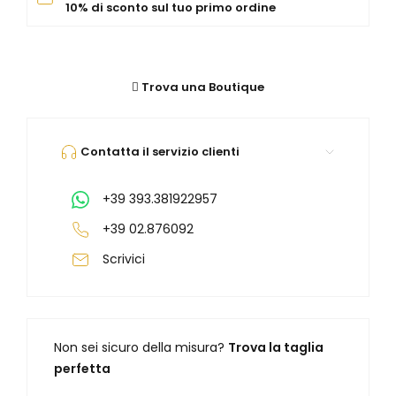
Orologi Citizen uomo
10% di sconto sul tuo primo ordine
GRIMOLDI ART TIME
Trova una Boutique
Contatta il servizio clienti
+39 393.381922957
+39 02.876092
Scrivici
Non sei sicuro della misura?
Trova la taglia
perfetta