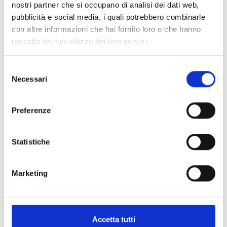
Realizzati in Svizzera, gli orologi Bell & Ross
nostri partner che si occupano di analisi dei dati web,
coniugano design contemporaneo,
pubblicità e social media, i quali potrebbero combinarle
affidabilità e tradizione orologiera. L'iconica
con altre informazioni che hai fornito loro o che hanno
cassa quadrata, introdotta nel 2005 con il BR
raccolto dal tuo utilizzo dei loro servizi.
01, è diventata la firma estetica del marchio.
Oggi Bell & Ross è presente in oltre 80 Paesi
Selezione
ed è guidata ancora dai suoi fondatori. Le
Necessari
del
collezioni BR 03, ispirata agli strumenti di
consenso
bordo degli aerei, e BR 05, reinterpretazione
Preferenze
urbana con bracciale integrato,
rappresentano perfettamente il DNA del
brand: funzionalità, carattere e precisione
Statistiche
svizzera.
Marketing
Prodotti correlati
Accetta tutti