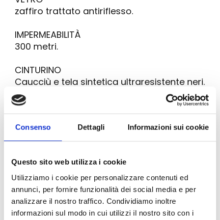
zaffiro trattato antiriflesso.
IMPERMEABILITÀ
300 metri.
CINTURINO
Caucciù e tela sintetica ultraresistente neri.
FIBBIA
ardillón. Bronce pulido y satinado.
Consenso
Dettagli
Informazioni sui cookie
Bell & Ross nasce nel 1992 dalla visione del
Questo sito web utilizza i cookie
designer Bruno Belamich e dell'imprenditore
Carlos Rosillo, con l'obiettivo di creare
Utilizziamo i cookie per personalizzare contenuti ed
autentici strumenti professionali ispirati al
annunci, per fornire funzionalità dei social media e per
mondo dell'aviazione e progettati secondo il
analizzare il nostro traffico. Condividiamo inoltre
principio "la forma segue la funzione".
informazioni sul modo in cui utilizzi il nostro sito con i