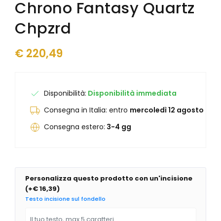
Chrono Fantasy Quartz
Junghans
Junghans
Levrette
Kendall
Chpzrd
Maserati
Laco
Maurice Lacroix
Levrette
€
220,49
Mock
Lunar
Mondaine
Marvin 1850
Olivetti
Maserati
Oris
Maurice Lacroix
Disponibilità:
Disponibilità immediata
Paul Picot
Mock
Consegna in Italia: entro
mercoledì 12 agosto
Philip Watch
Mondaine
Philippe Starck
Olivetti
Consegna estero:
3-4 gg
Raymond Weil
Ollech & Wajs
Seiko
Oris
Squale
Paul Picot
Tag Heuer
Philip Watch
Personalizza questo prodotto con un'incisione
Unimatic
Philippe Starck
(
+€ 16,39
)
Vabene
Porsche Design
Testo incisione sul fondello
Vulcain
Qlocktwo
Yema
Raymond Weil