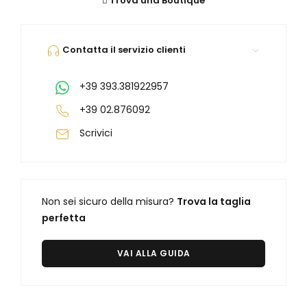
Trova una Boutique
Orologi Citizen uomo
Contatta il servizio clienti
GRIMOLDI ART TIME
+39 393.381922957
+39 02.876092
Scrivici
Non sei sicuro della misura?
Trova la taglia
perfetta
VAI ALLA GUIDA