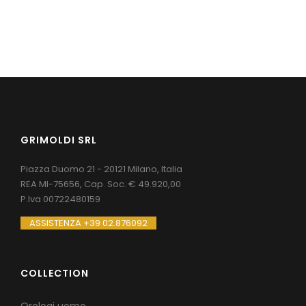
GRIMOLDI SRL
Piazza Duomo 21 - 20121 Milano, Italia
REA MI-75656, Cap. Soc. € 49.920,00
P.Iva 00722480159
ASSISTENZA +39 02.876092
COLLECTION