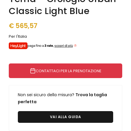
Junghans
Junghans
Classic Light Blue
Levrette
Kendall
Maserati
Laco
Maurice Lacroix
€
565,57
Levrette
Mock
Lunar
Per l'Italia
Mondaine
Marvin 1850
Olivetti
Maserati
paga fino a
3 rate
,
scopri di più
Oris
Maurice Lacroix
Paul Picot
Mock
Philip Watch
Mondaine
CONTATTACI PER LA PRENOTAZIONE
Philippe Starck
Olivetti
Raymond Weil
Ollech & Wajs
Seiko
Oris
Squale
Non sei sicuro della misura?
Trova la taglia
Paul Picot
Tag Heuer
perfetta
Philip Watch
Unimatic
Philippe Starck
Vabene
Porsche Design
VAI ALLA GUIDA
Vulcain
Qlocktwo
Yema
Raymond Weil