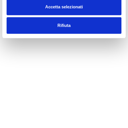
Accetta selezionati
Rifiuta
SCOPRI ORA
TAG HEUER
Orologio 6000 Series wh1351.bd0680
€
2.581,97
Disponibile