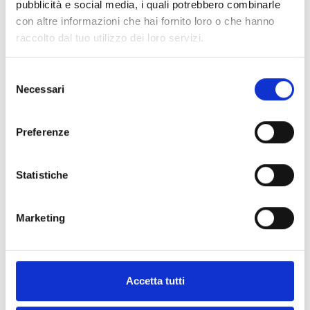
pubblicità e social media, i quali potrebbero combinarle
con altre informazioni che hai fornito loro o che hanno
raccolto dal tuo utilizzo dei loro servizi.
Selezione
Necessari
del
consenso
MOSTRA FILTRI
Preferenze
Ordina per
Statistiche
PRODOTTO
PREZZO
I PIÙ VENDUTI
MARCHE
Marketing
TUTTI
DISPONIBILITÀ IMMEDIATA
PRE-ORDER
Accetta tutti